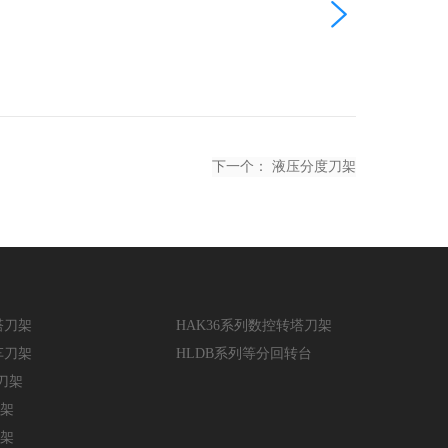

下一个：
液压分度刀架
HAK36系列数控转塔刀架
塔刀架
HLDB系列等分回转台
车刀架
刀架
刀架
刀架