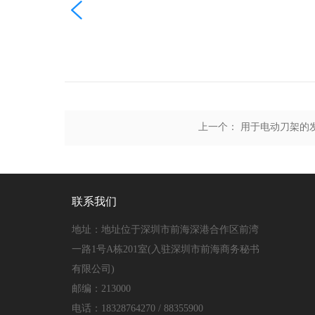

上一个：
用于电动刀架的
联系我们
地址：地址位于深圳市前海深港合作区前湾
一路1号A栋201室(入驻深圳市前海商务秘书
有限公司)
邮编：213000
电话：18328764270 / 88355900